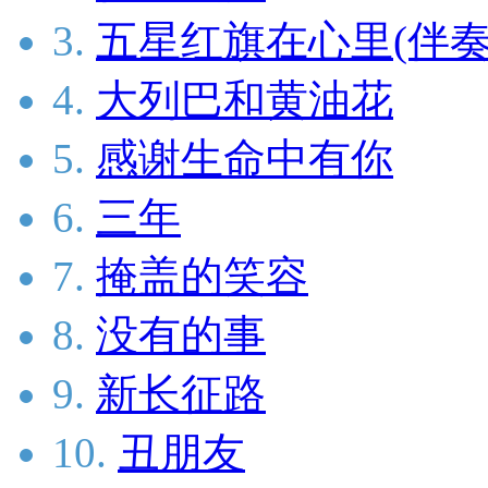
3.
五星红旗在心里(伴奏
4.
大列巴和黄油花
5.
感谢生命中有你
6.
三年
7.
掩盖的笑容
8.
没有的事
9.
新长征路
10.
丑朋友