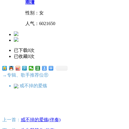
雨潼
性别：女
人气：
6021650
已下载0次
已收藏0次
→专辑、歌手推荐位⑪
戒不掉的爱殇
上一首：
戒不掉的爱殇(伴奏)