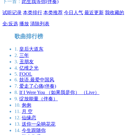
下一首：
此生我等你(伴奏)
试听记录
本类排行
本类推荐
今日人气
最近更新
我收藏的
全/反选
播放
清除列表
歌曲排行榜
1.
皇后大道东
2.
三年
3.
丑朋友
4.
亿维之光
5.
FOOL
6.
鼓语.最爱中国风
7.
爱走了心痛(伴奏)
8.
If I Were You （如果我是你） （Live）
9.
绽放能量（伴奏）
10.
匆匆
11.
月 空
12.
仙缘恋
13.
送你一朵呐花花
14.
今生跟随你