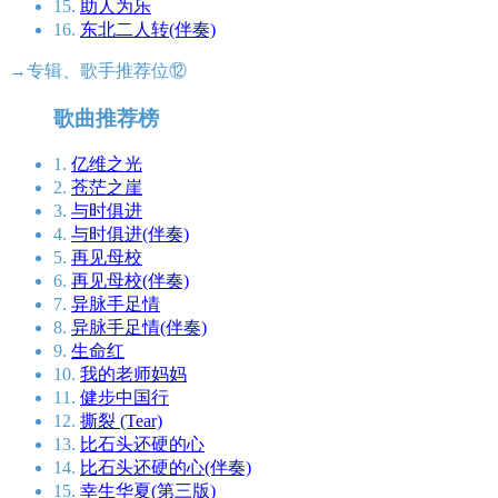
15.
助人为乐
16.
东北二人转(伴奏)
→专辑、歌手推荐位⑫
歌曲推荐榜
1.
亿维之光
2.
苍茫之崖
3.
与时俱进
4.
与时俱进(伴奏)
5.
再见母校
6.
再见母校(伴奏)
7.
异脉手足情
8.
异脉手足情(伴奏)
9.
生命红
10.
我的老师妈妈
11.
健步中国行
12.
撕裂 (Tear)
13.
比石头还硬的心
14.
比石头还硬的心(伴奏)
15.
幸生华夏(第三版)