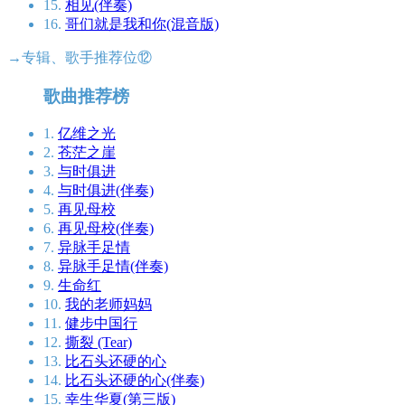
15.
相见(伴奏)
16.
哥们就是我和你(混音版)
→专辑、歌手推荐位⑫
歌曲推荐榜
1.
亿维之光
2.
苍茫之崖
3.
与时俱进
4.
与时俱进(伴奏)
5.
再见母校
6.
再见母校(伴奏)
7.
异脉手足情
8.
异脉手足情(伴奏)
9.
生命红
10.
我的老师妈妈
11.
健步中国行
12.
撕裂 (Tear)
13.
比石头还硬的心
14.
比石头还硬的心(伴奏)
15.
幸生华夏(第三版)