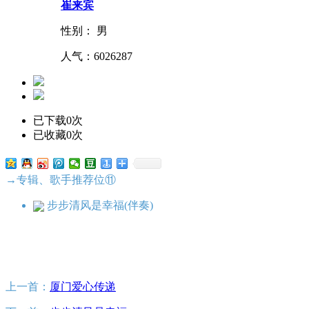
崔来宾
性别： 男
人气：
6026287
已下载0次
已收藏0次
→专辑、歌手推荐位⑪
步步清风是幸福(伴奏)
上一首：
厦门爱心传递