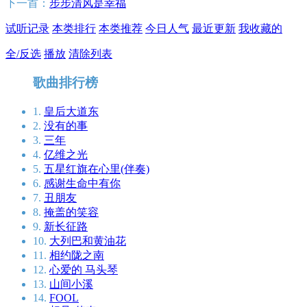
下一首：
步步清风是幸福
试听记录
本类排行
本类推荐
今日人气
最近更新
我收藏的
全/反选
播放
清除列表
歌曲排行榜
1.
皇后大道东
2.
没有的事
3.
三年
4.
亿维之光
5.
五星红旗在心里(伴奏)
6.
感谢生命中有你
7.
丑朋友
8.
掩盖的笑容
9.
新长征路
10.
大列巴和黄油花
11.
相约陇之南
12.
心爱的 马头琴
13.
山间小溪
14.
FOOL