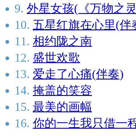
9.
外星女孩(《万物之灵
10.
五星红旗在心里(伴
11.
相约陇之南
12.
盛世欢歌
13.
爱走了心痛(伴奏)
14.
掩盖的笑容
15.
最美的画幅
16.
你的一生我只借一