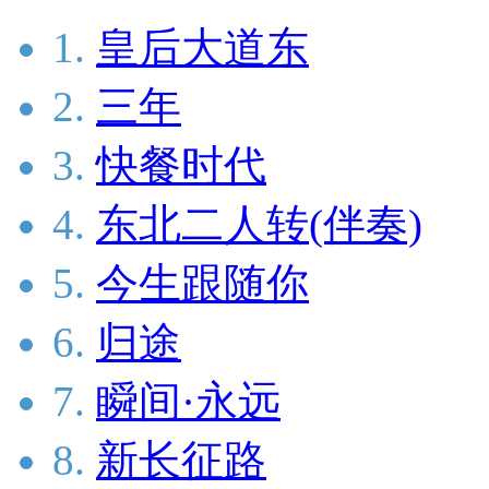
1.
皇后大道东
2.
三年
3.
快餐时代
4.
东北二人转(伴奏)
5.
今生跟随你
6.
归途
7.
瞬间·永远
8.
新长征路