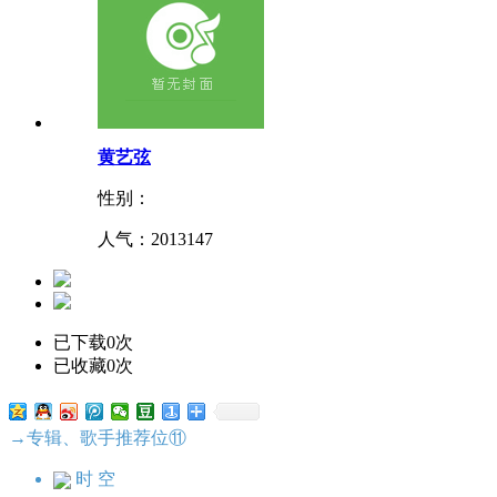
黄艺弦
性别：
人气：
2013147
已下载0次
已收藏0次
→专辑、歌手推荐位⑪
时 空