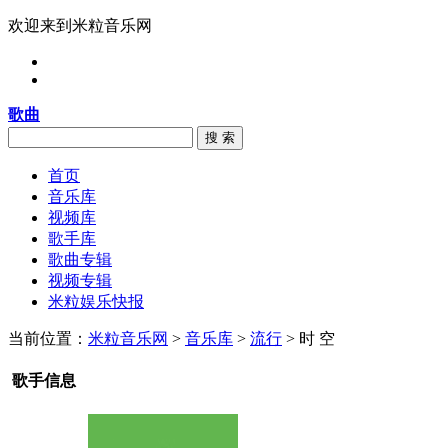
欢迎来到米粒音乐网
歌曲
搜 索
首页
音乐库
视频库
歌手库
歌曲专辑
视频专辑
米粒娱乐快报
当前位置：
米粒音乐网
>
音乐库
>
流行
> 时 空
歌手信息