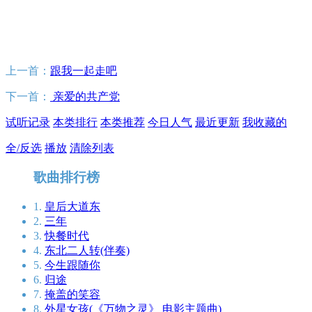
上一首：
跟我一起走吧
下一首：
亲爱的共产党
试听记录
本类排行
本类推荐
今日人气
最近更新
我收藏的
全/反选
播放
清除列表
歌曲排行榜
1.
皇后大道东
2.
三年
3.
快餐时代
4.
东北二人转(伴奏)
5.
今生跟随你
6.
归途
7.
掩盖的笑容
8.
外星女孩(《万物之灵》 电影主题曲)