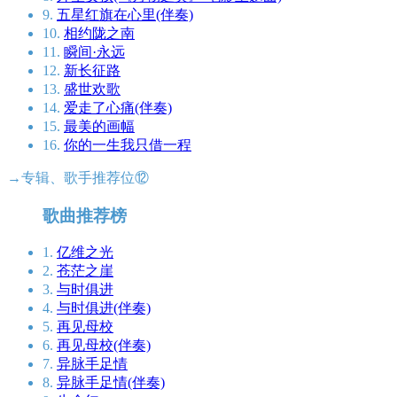
9.
五星红旗在心里(伴奏)
10.
相约陇之南
11.
瞬间·永远
12.
新长征路
13.
盛世欢歌
14.
爱走了心痛(伴奏)
15.
最美的画幅
16.
你的一生我只借一程
→专辑、歌手推荐位⑫
歌曲推荐榜
1.
亿维之光
2.
苍茫之崖
3.
与时俱进
4.
与时俱进(伴奏)
5.
再见母校
6.
再见母校(伴奏)
7.
异脉手足情
8.
异脉手足情(伴奏)