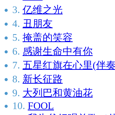
3.
亿维之光
4.
丑朋友
5.
掩盖的笑容
6.
感谢生命中有你
7.
五星红旗在心里(伴奏
8.
新长征路
9.
大列巴和黄油花
10.
FOOL