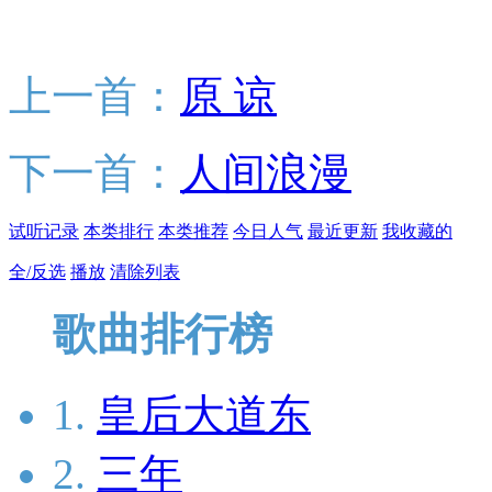
上一首：
原 谅
下一首：
人间浪漫
试听记录
本类排行
本类推荐
今日人气
最近更新
我收藏的
全/反选
播放
清除列表
歌曲排行榜
1.
皇后大道东
2.
三年