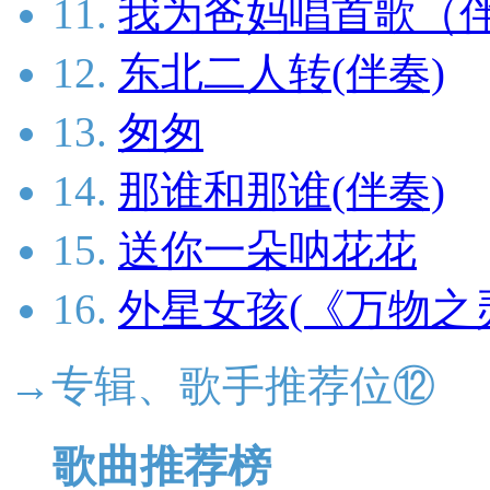
11.
我为爸妈唱首歌（
12.
东北二人转(伴奏)
13.
匆匆
14.
那谁和那谁(伴奏)
15.
送你一朵呐花花
16.
外星女孩(《万物之
→专辑、歌手推荐位⑫
歌曲推荐榜