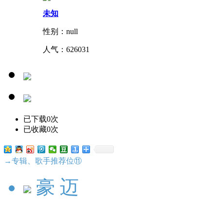
未知
性别：null
人气：
626031
已下载0次
已收藏0次
→专辑、歌手推荐位⑪
豪 迈