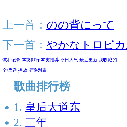
上一首：
のの背にって
下一首：
やかなトロピカ
试听记录
本类排行
本类推荐
今日人气
最近更新
我收藏的
全/反选
播放
清除列表
歌曲排行榜
1.
皇后大道东
2.
三年