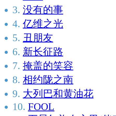
3.
没有的事
4.
亿维之光
5.
丑朋友
6.
新长征路
7.
掩盖的笑容
8.
相约陇之南
9.
大列巴和黄油花
10.
FOOL