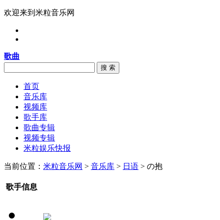
欢迎来到米粒音乐网
歌曲
搜 索
首页
音乐库
视频库
歌手库
歌曲专辑
视频专辑
米粒娱乐快报
当前位置：
米粒音乐网
>
音乐库
>
日语
> の抱
歌手信息