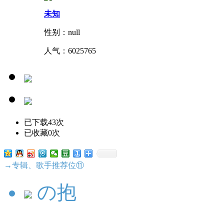
未知
性别：null
人气：
6025765
已下载43次
已收藏0次
→专辑、歌手推荐位⑪
の抱