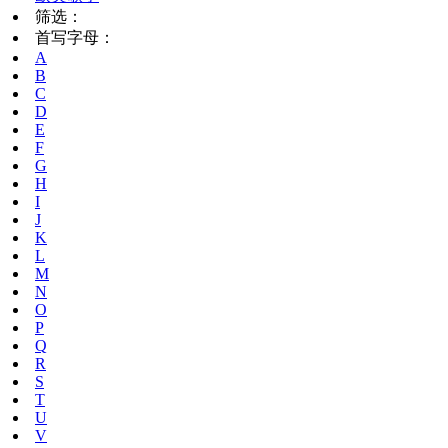
筛选：
首写字母：
A
B
C
D
E
F
G
H
I
J
K
L
M
N
O
P
Q
R
S
T
U
V